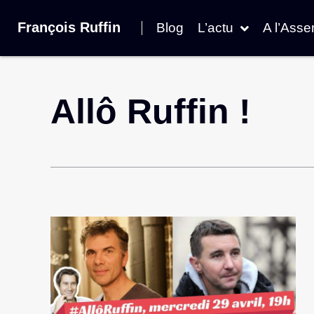
François Ruffin
Blog
L’actu
A l’Ass
Allô Ruffin !