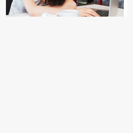
Covid long : 2 millions de
Français abandonnés
juin 10, 2026
Par une question écrite déposée à l’Assemblée
nationale, François Ruffin attire l’attention de la
ministre de la santé, des familles, de l’autonomie
et des personnes handicapées sur la situation
dramatique des patients atteints de covid long et
d’encéphalomyélite myalgique/syndrome de
fatigue chronique (EM/SFC) en France.