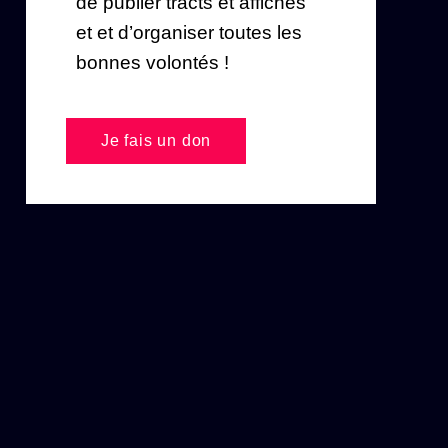
de publier tracts et affiches
et et d’organiser toutes les
bonnes volontés !
Je fais un don