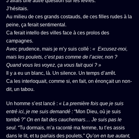
J’avais une autre question sur les lèvres.
J’hésitais.
Au milieu de ces grands costauds, de ces filles rudes à la
peine, ça ferait sentimental.
Ca ferait intello des villes face à ces prolos des
campagnes.
Avec prudence, mais je m’y suis collé :
« Excusez-moi,
mais les poulets, c’est pas comme de l’acier, non ?
Quand vous les voyez, ça vous fait quoi ? »
Il y a eu un blanc, là. Un silence. Un temps d’arrêt.
Ca les interloquait, comme si, en fait, on énonçait un non-
dit, un tabou.
Un homme s’est lancé :
« La première fois que je suis
entré ici, je me suis demandé :
“Mon Dieu, où je suis
tombé ?”
On en fait des cauchemars… Je suis pas le
seul.
“Tu dormais, m’a raconté ma femme, tu t’es assis
dans le lit, et tu parlais des poulets.”
Qu’on en tue autant,