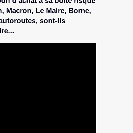
bon d'achat à sa boîte risque
n, Macron, Le Maire, Borne,
autoroutes, sont-ils
re...