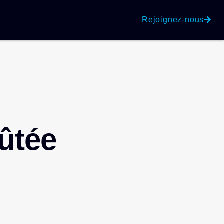
Rejoignez-nous
oûtée