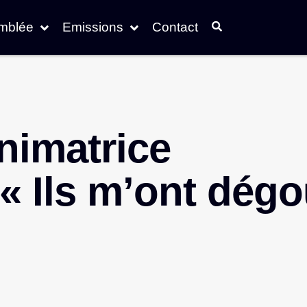
emblée
Emissions
Contact
animatrice
 « Ils m’ont dég