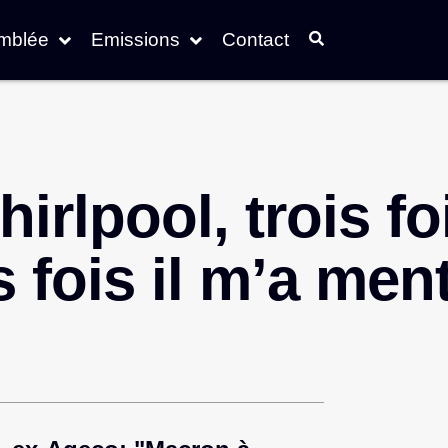
emblée
Emissions
Contact
rlpool, trois foi
s fois il m’a ment