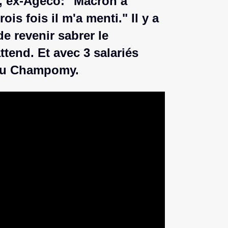
, ex-Ageco: "Macron à
rois fois il m'a menti." Il y a
de revenir sabrer le
tend. Et avec 3 salariés
t du Champomy.