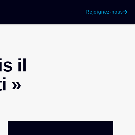
Rejoignez-nous
s il
i »