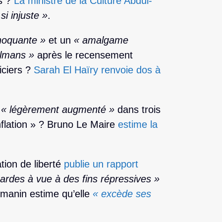
es ?
La ministre de la Culture Abdul-
i injuste »
.
oquante »
et un
« amalgame
ulmans »
après le recensement
iciers ?
Sarah El Haïry renvoie dos à
« légèrement augmenté »
dans trois
inflation » ? Bruno Le Maire
estime la
tion de liberté
publie un rapport
ardes à vue à des fins répressives »
manin estime qu’elle
« excède ses