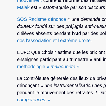
mouvement
contre la réforme des retrait
Malak
est
« estomaquée par son discours s
SOS Racisme dénonce
« une demande ch
douteux fondé sur des préjugés anti-mus
d’élèves absents pendant l’Aïd par des pol
dos l’association et l’extrême droite
.
L’UFC Que Choisir estime que les prix ont
enseignes participant au trimestre « anti-
méthodologie
« malhonnête »
.
La Contrôleuse générale des lieux de priva
dénonçant
« une instrumentalisation des g
pendant le mouvement des retraites ? Dar
compétences. »