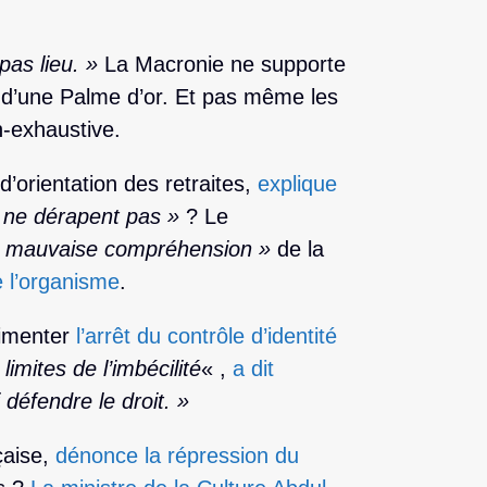
pas lieu. »
La Macronie ne supporte
i d’une Palme d’or. Et pas même les
n-exhaustive.
d’orientation des retraites,
explique
ne dérapent pas »
? Le
 mauvaise compréhension »
de la
e l’organisme
.
imenter
l’arrêt du contrôle d’identité
limites de l’imbécilité
« ,
a dit
i défendre le droit. »
çaise,
dénonce la répression du