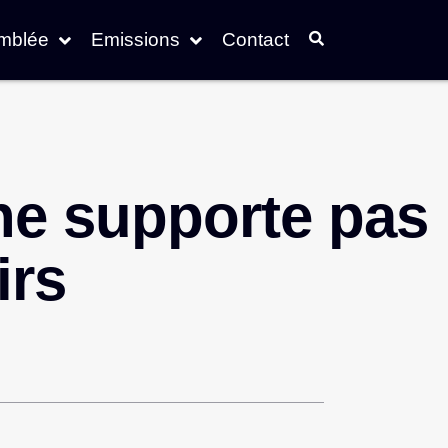
emblée
Emissions
Contact
ne supporte pas 
irs