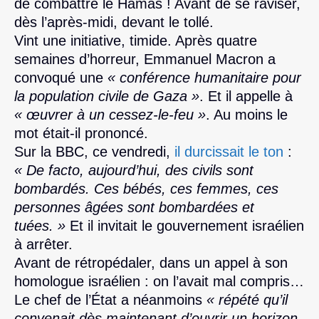
de combattre le Hamas ! Avant de se raviser,
dès l’après-midi, devant le tollé.
Vint une initiative, timide. Après quatre
semaines d’horreur, Emmanuel Macron a
convoqué une
« conférence humanitaire pour
la population civile de Gaza »
. Et il appelle à
« œuvrer à un cessez-le-feu »
. Au moins le
mot était-il prononcé.
Sur la BBC, ce vendredi,
il durcissait le ton
:
« De facto, aujourd’hui, des civils sont
bombardés. Ces bébés, ces femmes, ces
personnes âgées sont bombardées et
tuées. »
Et il invitait le gouvernement israélien
à arrêter.
Avant de rétropédaler, dans un appel à son
homologue israélien : on l’avait mal compris…
Le chef de l’État a néanmoins
« répété qu’il
convenait dès maintenant d’ouvrir un horizon