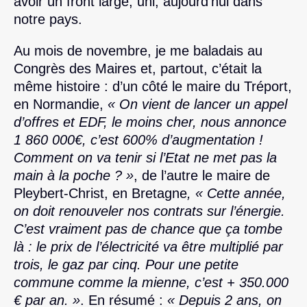
avoir un front large, uni, aujourd’hui dans
notre pays.
Au mois de novembre, je me baladais au
Congrès des Maires et, partout, c’était la
même histoire : d’un côté le maire du Tréport,
en Normandie,
« On vient de lancer un appel
d’offres et EDF, le moins cher, nous annonce
1 860 000€, c’est 600% d’augmentation !
Comment on va tenir si l’Etat ne met pas la
main à la poche ? »
, de l’autre le maire de
Pleybert-Christ, en Bretagne
, « Cette année,
on doit renouveler nos contrats sur l’énergie.
C’est vraiment pas de chance que ça tombe
là : le prix de l’électricité va être multiplié par
trois, le gaz par cinq. Pour une petite
commune comme la mienne, c’est + 350.000
€ par an. »
. En résumé :
« Depuis 2 ans, on