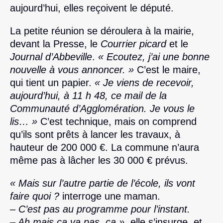
aujourd’hui, elles reçoivent le député.
La petite réunion se déroulera à la mairie,
devant la Presse, le
Courrier picard
et le
Journal d’Abbeville
.
« Ecoutez, j’ai une bonne
nouvelle à vous annoncer. »
C’est le maire,
qui tient un papier.
« Je viens de recevoir,
aujourd’hui, à 11 h 48, ce mail de la
Communauté d’Agglomération. Je vous le
lis… »
C’est technique, mais on comprend
qu’ils sont prêts à lancer les travaux, à
hauteur de 200 000 €. La commune n’aura
même pas à lâcher les 30 000 € prévus.
« Mais sur l’autre partie de l’école, ils vont
faire quoi ?
interroge une maman.
– C’est pas au programme pour l’instant.
– Ah mais ça va pas, ça »
, elle s’insurge, et