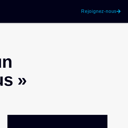
Rejoignez-nous
un
us »