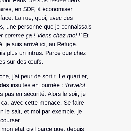
n pour Paris. Je suis restée deux
aires, en SDF, à économiser
face. La rue, quoi, avec des
is, une personne que je connaissais
er comme ça ! Viens chez moi !’
Et
je suis arrivé ici, au Refuge.
uis plus un intrus. Parce que chez
hes sur des œufs.
he, j’ai peur de sortir. Le quartier,
des insultes en journée :
‘travelot,
 pas en sécurité. Alors le soir, je
 ça, avec cette menace. Se faire
n le sait, et moi par exemple, je
 courser.
on état civil parce que, depuis