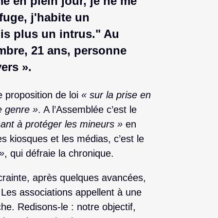
me en plein jour, je ne me
fuge, j'habite un
is plus un intrus." Au
Ambre, 21 ans, personne
ers ».
 proposition de loi
« sur la prise en
e genre »
. A l’Assemblée c’est le
sant à protéger les mineurs »
en
es kiosques et les médias, c’est le
 »
, qui défraie la chronique.
crainte, après quelques avancées,
 Les associations appellent à une
e. Redisons-le : notre objectif,