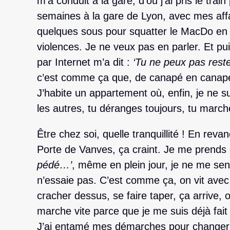
m’a conduit à la gare, d’où j’ai pris le trai
semaines à la gare de Lyon, avec mes aff
quelques sous pour squatter le MacDo en 
violences. Je ne veux pas en parler. Et pu
par Internet m’a dit :
‘Tu ne peux pas rest
c’est comme ça que, de canapé en canapé, 
J’habite un appartement où, enfin, je ne s
les autres, tu déranges toujours, tu marc
Être chez soi, quelle tranquillité ! En revanc
Porte de Vanves, ça craint. Je me prends 
pédé…’
, même en plein jour, je ne me sens
n’essaie pas. C’est comme ça, on vit avec
cracher dessus, se faire taper, ça arrive, o
marche vite parce que je me suis déjà fait
J’ai entamé mes démarches pour changer m