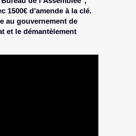
e Bureau de l’Assemblée",
c 1500€ d'amende à la clé.
de au gouvernement de
at et le démantèlement