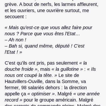
grève. A bout de nerfs, les larmes affleurent,
et les ouvriers, une ouvrière surtout, me
secouent :
« Mais qu’est-ce que vous allez faire pour
nous ? Parce que vous êtes l’Etat…
– Ah non !
– Bah si, quand même, député ! C’est
l’Etat ! »
C’est qu’ils ont pris, pas seulement
« la
douche froide »
, mais
« la guillotine »
:
« Ils
nous ont coupé la tête. »
Le site de
Hautvillers-Ouville, dans la Somme, va
fermer, 98 salariés dehors : la direction
appelle ça
« optimiser »
. Malgré
« une année
record »
pour le groupe américain. Malgré
des carnets de commande pleins. Malgré des