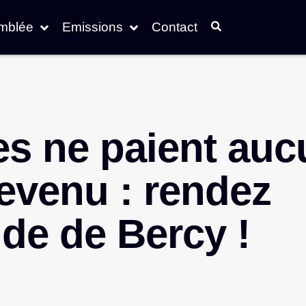
emblée
Emissions
Contact
es ne paient au
revenu : rendez
ude de Bercy !