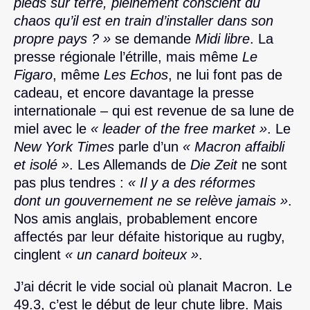
pieds sur terre, pleinement conscient du
chaos qu’il est en train d’installer dans son
propre pays ? »
se demande
Midi libre
. La
presse régionale l’étrille, mais même
Le
Figaro
, même
Les Echos
, ne lui font pas de
cadeau, et encore davantage la presse
internationale – qui est revenue de sa lune de
miel avec le
« leader of the free market »
. Le
New York Times
parle d’un
« Macron affaibli
et isolé »
. Les Allemands de
Die Zeit
ne sont
pas plus tendres :
« Il y a des réformes
dont un gouvernement ne se relève jamais »
.
Nos amis anglais, probablement encore
affectés par leur défaite historique au rugby,
cinglent
« un canard boiteux »
.
J’ai décrit le vide social où planait Macron. Le
49.3, c’est le début de leur chute libre. Mais