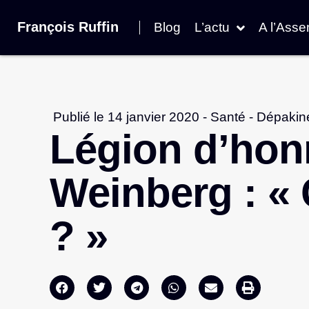
François Ruffin
Blog
L’actu
A l’Ass
Publié le
14 janvier 2020
-
Santé
-
Dépakin
Légion d’hon
Weinberg : «
? »