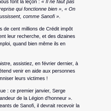
ous font la leçon :
« Il ne faut pas
reprise qui fonctionne bien »
,
« On
réussissent, comme Sanofi »
.
s de cent millions de Crédit impôt
nt leur recherche, et des dizaines
emploi, quand bien même ils en
e, assistiez, en février dernier, à
rétend venir en aide aux personnes
niser leurs victimes !
que : ce premier janvier, Serge
ndeur de la Légion d’honneur ».
ants de Sanofi, il devrait recevoir la