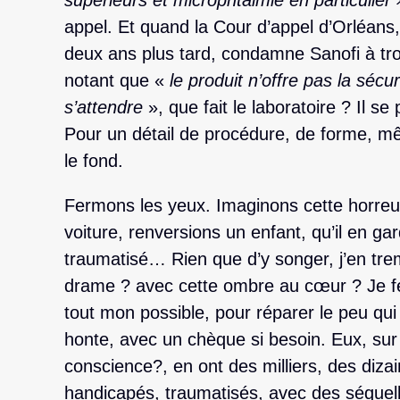
supérieurs et microphtalmie en particulier
appel. Et quand la Cour d’appel d’Orléans,
deux ans plus tard, condamne Sanofi à tro
notant que «
le produit n’offre pas la sécu
s’attendre
», que fait le laboratoire ? Il se
Pour un détail de procédure, de forme, mê
le fond.
Fermons les yeux. Imaginons cette horreur
voiture, renversions un enfant, qu’il en ga
traumatisé… Rien que d’y songer, j’en tr
drame ? avec cette ombre au cœur ? Je fera
tout mon possible, pour réparer le peu qui
honte, avec un chèque si besoin. Eux, sur
conscience?, en ont des milliers, des dizai
handicapés, traumatisés, avec des séquel