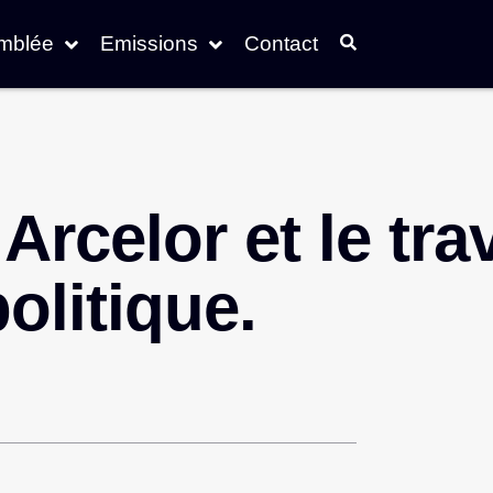
emblée
Emissions
Contact
celor et le trav
olitique.