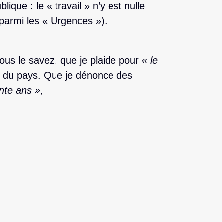
blique : le « travail » n’y est nulle
 parmi les « Urgences »).
us le savez, que je plaide pour
« le
re du pays. Que je dénonce des
nte ans »
,