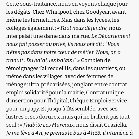
Cette sous‑traitance, nous en voyons chaque jour
les dégâts. Chez Whirlpool, chez Goodyear, avant
même les fermetures. Mais dans les lycées, les
collèges également :
« Faut nous défendre,
nous
interpelait une dame dans ma rue.
Le Département
nous fait passer au privé, ils nous ont dit : “Vous
n’êtes pas dans notre cœur de métier. Nous, on a
traduit : Du balai, les balais !” »
Combien de
témoignages j’ai recueillis, dans les quartiers, ou
même dans les villages, avec des femmes de
ménage ultra‑précarisées, jonglant entre contrat
emploi solidarité pour la mairie, Contrat unique
d’insertion pour l’hôpital, Chèque Emploi Service
pour un papy. Et jusqu’à l’Assemblée, avec ses
lustres et ses dorures, mais qui ne brillent pas tout
seul :
« J’habite Les Mureaux,
nous disait Graziella.
Je me lève à 4 h, je prends le bus à 4 h 53, il m’amène à