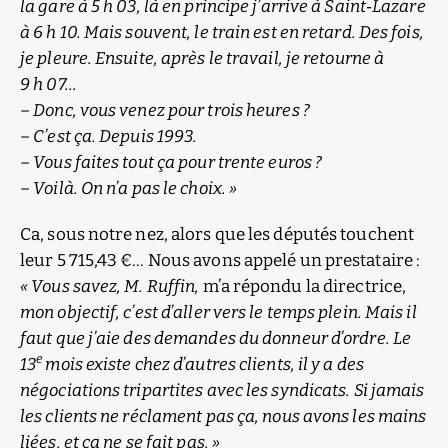
la gare à 5 h 03, là en principe j’arrive à Saint‑Lazare
à 6 h 10. Mais souvent, le train est en retard. Des fois,
je pleure. Ensuite, après le travail, je retourne à
9 h 07…
– Donc, vous venez pour trois heures ?
– C’est ça. Depuis 1993.
– Vous faites tout ça pour trente euros ?
– Voilà. On n’a pas le choix. »
Ca, sous notre nez, alors que les députés touchent
leur 5 715,43 €… Nous avons appelé un prestataire :
« Vous savez, M. Ruffin,
m’a répondu la directrice,
mon objectif, c’est d’aller vers le temps plein. Mais il
faut que j’aie des demandes du donneur d’ordre. Le
e
13
mois existe chez d’autres clients, il y a des
négociations tripartites avec les syndicats. Si jamais
les clients ne réclament pas ça, nous avons les mains
liées, et ça ne se fait pas. »