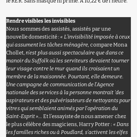
le RER. Sans masque ni prime. À 10,22 € de l’heure.
Rendre visibles les invisibles
Nous sommes des assistés, assistés par une
nouvelle domesticité :
« L’invisibilité imposée à ceux
qui assument les tâches ménagère,
compare Mona
Chollet,
n’est plus aussi spectaculaire que dans ce
manoir du Suffolk où les serviteurs devaient tourner
leur visage contre le mur quand ils croisaient un
membre de la maisonnée. Pourtant, elle demeure.
Une campagne de communication de l’Agence
nationale des services à la personne montrait ‘des
aspirateurs et des pulvérisateurs de nettoyants pour
vitres qui semblaient animés par l’opération du
Saint‑Esprit »
… Et l’essayiste de nous amener chez
le plus célèbre des magiciens, Harry Potter :
« Dans
les familles riches ou à Poudlard, s’activent les elfes