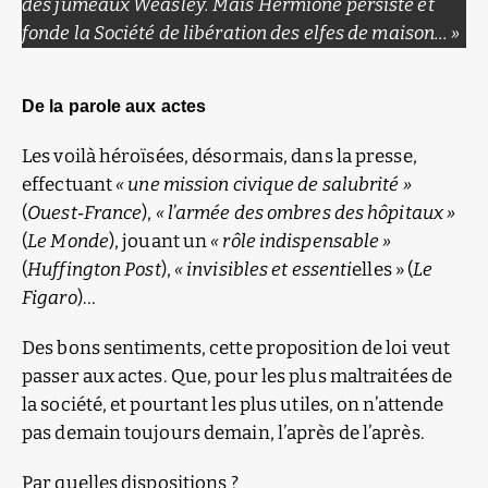
des jumeaux Weasley. Mais Hermione persiste et
fonde la Société de libération des elfes de maison… »
De la parole aux actes
Les voilà héroïsées, désormais, dans la presse,
effectuant
« une mission civique de salubrité »
(
Ouest‑France
),
« l’armée des ombres des hôpitaux »
(
Le Monde
), jouant un
« rôle indispensable »
(
Huffington Post
),
« invisibles et essenti
elles » (
Le
Figaro
)…
Des bons sentiments, cette proposition de loi veut
passer aux actes. Que, pour les plus maltraitées de
la société, et pourtant les plus utiles, on n’attende
pas demain toujours demain, l’après de l’après.
Par quelles dispositions ?