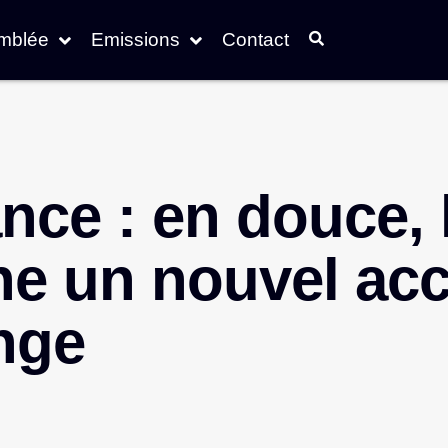
emblée
Emissions
Contact
nce : en douce, 
ne un nouvel ac
nge