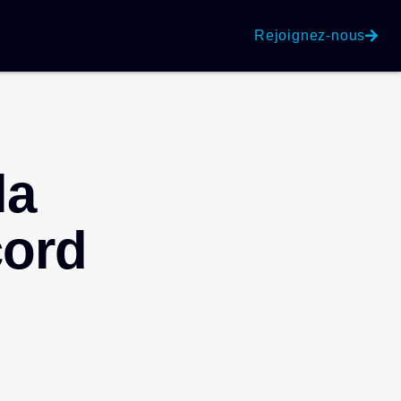
Rejoignez-nous
la
cord