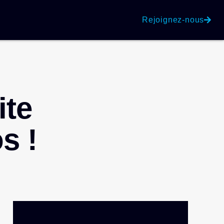
Rejoignez-nous
ite
s !