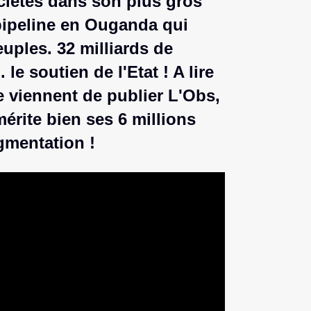
ociétés dans son plus gros
pipeline en Ouganda qui
euples. 32 milliards de
 le soutien de l'Etat ! A lire
e viennent de publier L'Obs,
érite bien ses 6 millions
gmentation !