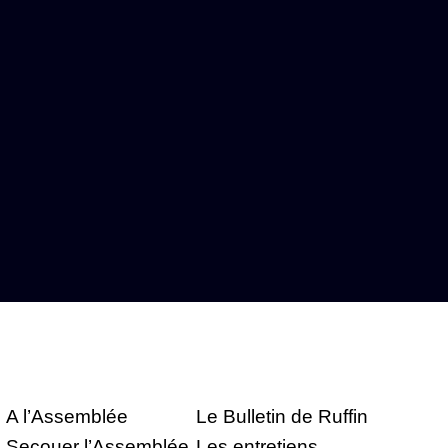
A l’Assemblée
Le Bulletin de Ruffin
Secouer l’Assemblée
Les entretiens