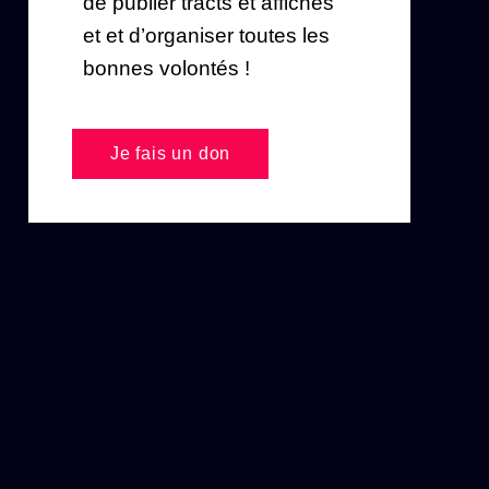
de publier tracts et affiches
et et d’organiser toutes les
bonnes volontés !
Je fais un don