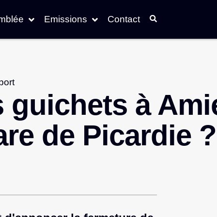
emblée
Emissions
Contact
port
s guichets à Ami
are de Picardie ?