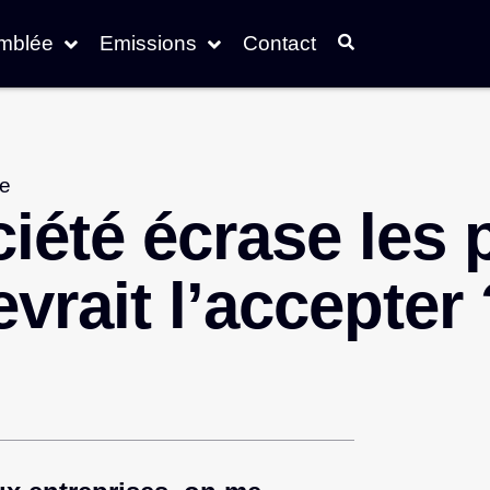
emblée
Emissions
Contact
e
iété écrase les 
evrait l’accepter