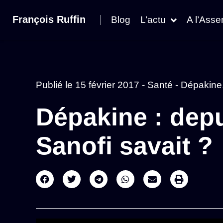
François Ruffin
Blog
L’actu
A l’Ass
Publié le
15 février 2017
-
Santé
-
Dépakine
Dépakine : dep
Sanofi savait ?