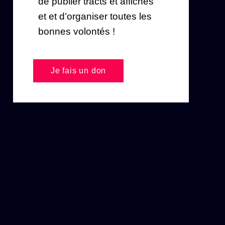
de publier tracts et affiches
et et d’organiser toutes les
bonnes volontés !
Je fais un don