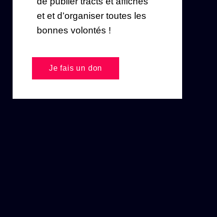
de publier tracts et affiches
et et d’organiser toutes les
bonnes volontés !
Je fais un don