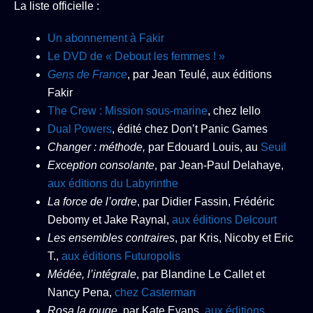
La liste officielle :
Un abonnement à Fakir
Le DVD de « Debout les femmes ! »
Gens de France
, par Jean Teulé, aux éditions
Fakir
The Crew : Mission sous-marine
, chez Iello
Dual Powers
, édité chez Don’t Panic Games
Changer : méthode,
par Edouard Louis, au
Seuil
Exception consolante
, par Jean-Paul Delahaye,
aux éditions du Labyrinthe
La force de l’ordre
, par Didier Fassin, Frédéric
Debomy et Jake Raynal,
aux éditions Delcourt
Les ensembles contraires
, par Kris, Nicoby et Eric
T.,
aux éditions Futuropolis
Médée, l’intégrale
, par Blandine Le Callet et
Nancy Pena,
chez Casterman
Rosa la rouge
, par Kate Evans,
aux éditions